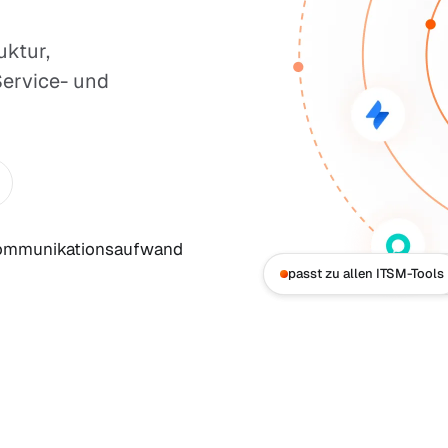
ktur,
Service- und
Kommunikationsaufwand
+250 Kunden-Anbindung
passt zu allen ITSM-Tools