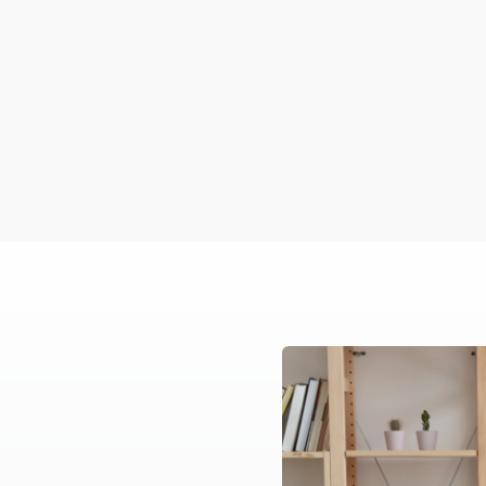
.
Länge und gefährdet 
sombai und dein Success Manager bei Lomnido.
 Klick vom Service-Flow entfernt!