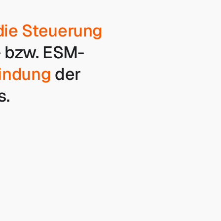
die Steuerung
- bzw. ESM-
bindung
der
s.